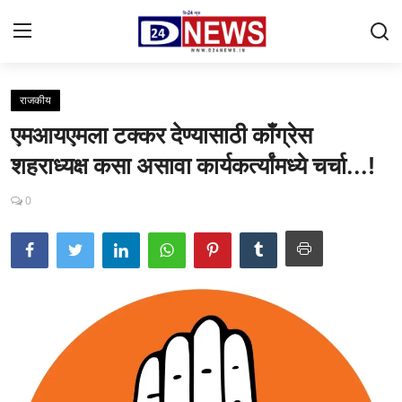
राजकीय
Gallery
एमआयएमला टक्कर देण्यासाठी काँग्रेस
Contact
शहराध्यक्ष कसा असावा कार्यकर्त्यांमध्ये चर्चा...!
राष्ट्रीय
0
महाराष्ट्र
शहर
ताजी बातमी
आरोग्य
खेळजगत