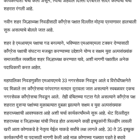
कार्यकर्त्यांशी चर्चा केली असून, त्यांचा अहवाल दिल्ली दरबारात सादर केल्याची चर्चा
शहरात रंगली आहे.
नवीन शहर जिल्हाध्यक्ष निवडीसाठी काँग्रेस पक्षात दिल्लीत मोठ्या प्रमाणावर हालचाली
सुरू असल्याचे बोलले जात आहे.
शहर हे एमआयएम पक्षाचा गड बनल्याने, भविष्यात एमआयएमला टक्कर देण्यासाठी
काँग्रेस पक्षाची संघटना मजबूत करण्याच्या उद्देशाने योग्य व सक्षम युवा अल्पसंख्यांक
समाजातील व्यक्तीला शहर जिल्हाध्यक्ष करण्यात यावे, अशी मागणी पक्षातील अनेक
पदाधिकारी करत आहेत.
महापालिका निवडणुकीत एमआयएमचे 33 नगरसेवक निवडून आले व विरोधीपक्षनेते
पद मिळाले तर काँग्रेसचा परंपरागत मतदार दुरावला जात असल्याने स्वबळावर एकच
नगरसेवक काँग्रेसचा निवडून आले. तेही वंचितच्या गटात गेले असल्याने काँग्रेस पक्ष
शहरात दुसऱ्या पक्षांच्या मुकाबल्यात दुबळा झाल्याने सक्षम व युवा अल्पसंख्याक
शहराध्यक्षाची आवश्यकता आहे अशी चर्चा कार्यकर्त्यांमध्ये सुरू आहे. थेट दिल्लीतून
शहराध्यक्ष व जिल्हाध्यक्ष यांची निवड होत असल्याने काही इच्छूकांनी फिल्डींग लावली
खरी आता कोणाकडे हे नेतृत्व येईल याकडे सर्वांचे लक्ष लागले आहे. 30 ते 35 इच्छुक
कार्यकर्त्यांनी या पदासाठी मागणी केली आहे माळ कोणाच्या गळ्यात पडते हे बघावे