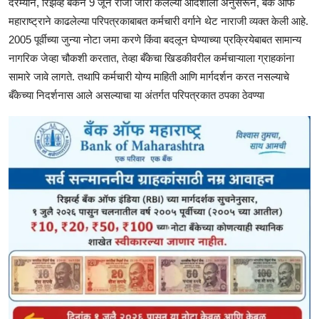
दरम्यान, रिझर्व्ह बँकेने 9 जून रोजी जारी केलेल्या आदेशाला अनुसरून, बँक ऑफ
महाराष्ट्राने काढलेल्या परिपत्रकाबाबत कर्मचारी वर्गाने थेट नाराजी व्यक्त केली आहे.
2005 पूर्वीच्या जुन्या नोटा जमा करणे किंवा बदलून घेण्याच्या प्रक्रियेबाबत सामान्य
नागरिक जेव्हा चौकशी करतात, तेव्हा बँकेचा खिडकीवरील कर्मचाऱ्याला ग्राहकांना
सामारे जावे लागते. तथापि कर्मचारी योग्य माहिती आणि मार्गदर्शन करत नसल्याचे
बँकेच्या निदर्शनास आले असल्याचा या अंतर्गत परिपत्रकात ठपका ठेवण्या