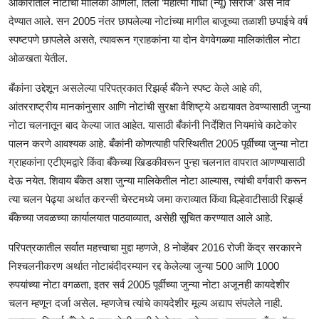
आकारातील नोटांची मालिका आणली, तिला ‘महात्मा गांधी (न्यू) सिरीज’ असे नाव
देण्यात आले. सन 2005 नंतर छापलेल्या नोटांच्या मागील बाजूच्या तळाशी छपाईचे वर्ष
स्पष्टपणे छापलेले असते, त्यावरून ग्राहकांना या दोन वेगवेगळ्या मालिकांतील नोटा
ओळखता येतील.
बँकांना उद्देशून असलेल्या परिपत्रकात रिझर्व्ह बँकेने स्पष्ट केले आहे की,
आंतरराष्ट्रीय मानकांनुसार आणि नोटांची सुरक्षा वैशिष्ट्ये अद्ययावत ठेवण्यासाठी जुन्या
नोटा चलनातून बाद केल्या जात आहेत. यासाठी बँकांनी निर्देशित नियमांचे काटेकोर
पालन करणे आवश्यक आहे. बँकांनी कोणत्याही परिस्थितीत 2005 पूर्वीच्या जुन्या नोटा
ग्राहकांना एटीएमद्वारे किंवा बँकेच्या खिडकीवरून पुन्हा चलनात वापरात आणण्यासाठी
देऊ नयेत. शिवाय बँकेत अशा जुन्या मालिकेतील नोटा आल्यास, त्यांची वर्गवारी करून
त्या चलन पेढ्या अर्थात करन्सी चेस्टमध्ये जमा कराव्यात किंवा विल्हेवाटीसाठी रिझर्व्ह
बँकेच्या जवळच्या कार्यालयात पाठवाव्यात, असेही सूचित करण्यात आले आहे.
परिपत्रकातील सर्वात महत्त्वाचा मुद्दा म्हणजे, 8 नोव्हेंबर 2016 रोजी केंद्र सरकारने
निश्चलनीकरण अर्थात नोटाबंदीदरम्यान रद्द केलेल्या जुन्या 500 आणि 1000
रुपयांच्या नोटा वगळता, इतर सर्व 2005 पूर्वीच्या जुन्या नोटा अजूनही कायदेशीर
चलन म्हणून दर्जा असेल. म्हणजेच त्यांचे कायदेशीर मूल्य अद्याप संपलेले नाही.