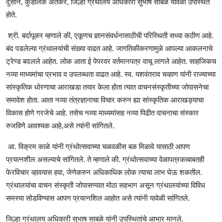
दुसाने, कुंडलिक अतकरे, जिल्हा ग्रंथालय अधिकारी सुभाष साबळे यावेळी उपस्थित
होते.
श्री. बर्दापूकर म्हणाले की, एकूणच ज्ञानसंवर्धनासाठीची परिस्थिती सध्या कठीण आहे.
बंद पडलेल्या ग्रंथालयांची संख़्या वाढत आहे. जागतिकीकरणामुळे आपल्या आकलनाचे
ट्रेण्ड बदलले आहेत. लोक आता ई पेपरवर वर्तमानपत्र वाचू लागले आहेत. साहजिकच
नव्या माध्यमांचा प्रभाव व उपलब्धता वाढत आहे. स्व. यशवंतराव चव्हाण यांनी राज्याच्या
सांस्कृतिक धोरणाचा आराखडा तयार केला होता त्यात वाचनसंस्कृतीच्या जोपासनेचा
समावेश होता. आता नव्या तंत्रज्ञानाचा विचार करुन ह्या सांस्कृतिक आराखड्याचा
विकास होणे गरजेचे आहे. तसेच नव्या माध्यमांसह नव्या पिढीत वाचनाचा संस्कार
रुजविणे आवश्यक आहे,असे त्यांनी सांगितले.
आ. विक्रम काळे यांनी ग्रंथोत्सवाच्या चळवळीस बळ मिळावे यासाठी आपण
प्रयत्नशील असल्याचे सांगितले. ते म्हणाले की. ग्रंथोत्सवाच्या वेळापत्रकाबाबतही
फेरविचार व्हावयास हवा, जेणेकरुन अधिकाधिक लोक त्याचा लाभ घेऊ शकतील.
ग्रंथालयांचा वाचन संस्कृती जोपासण्यात मोठा सहभाग असून ग्रंथालयांच्या विविध
समस्या सोडविण्यास आपण प्रयत्नशिल आहोत असे त्यांनी यावेळी सांगितले.
जिल्हा ग्रंथालय अधिकारी सुभाष साबळे यांनी उपस्थितांचे आभार मानले.