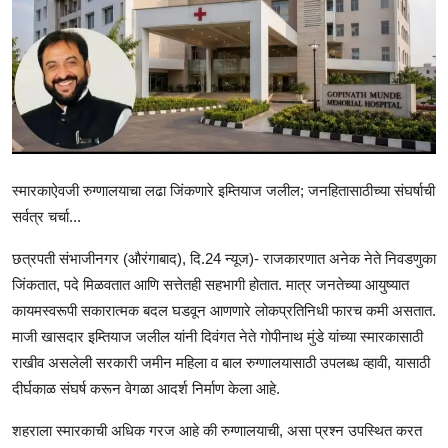
राजकीय
क्राईम
साहित्य
मनोरंजन
स्मारकाऐवजी रुग्णालयाचा लढा जिंकणारे इम्तियाज जलील; जनहितासाठीच्या संघर्षाची
आर्थिक
सर्वत्र चर्चा...
सामाजिक
छत्रपती संभाजीनगर (औरंगाबाद), दि.24 न्यूज)- राजकारणात अनेक नेते निवडणुका
जिंकतात, पदे मिळवतात आणि सत्तेतही सहभागी होतात. मात्र जनतेच्या आयुष्यात
कायमस्वरूपी सकारात्मक बदल घडवून आणणारे लोकप्रतिनिधी फारच कमी असतात.
माजी खासदार इम्तियाज जलील यांनी दिवंगत नेते गोपीनाथ मुंडे यांच्या स्मारकासाठी
राखीव असलेली सरकारी जमीन महिला व बाल रुग्णालयासाठी उपलब्ध व्हावी, यासाठी
दीर्घकाळ संघर्ष करून वेगळा आदर्श निर्माण केला आहे.
शहराला स्मारकाची अधिक गरज आहे की रुग्णालयाची, असा प्रश्न उपस्थित करत