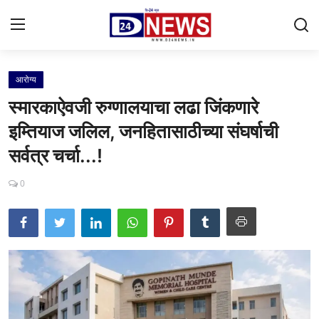
आरोग्य
Gallery
स्मारकाऐवजी रुग्णालयाचा लढा जिंकणारे
Contact
इम्तियाज जलिल, जनहितासाठीच्या संघर्षाची
सर्वत्र चर्चा...!
राष्ट्रीय
महाराष्ट्र
0
शहर
ताजी बातमी
आरोग्य
खेळजगत