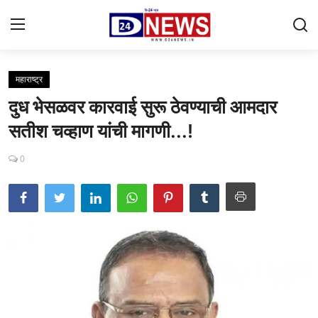
महाराष्ट्र
Gallery
दुध भेसळवर कारवाई सुरू ठेवण्याची आमदार
Contact
सतीश चव्हाण यांची मागणी...!
राष्ट्रीय
0
महाराष्ट्र
शहर
ताजी बातमी
आरोग्य
खेळजगत