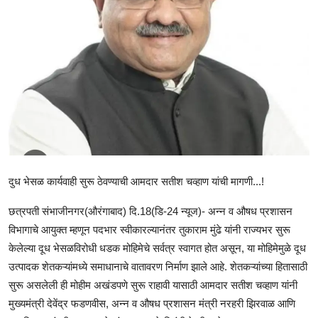
राजकीय
क्राईम
साहित्य
मनोरंजन
आर्थिक
सामाजिक
दुध भेसळ कार्यवाही सुरू ठेवण्याची आमदार सतीश चव्हाण यांची मागणी...!
छत्रपती संभाजीनगर(औरंगाबाद) दि.18(डि-24 न्यूज)- अन्न व औषध प्रशासन
विभागाचे आयुक्त म्हणून पदभार स्वीकारल्यानंतर तुकाराम मुंढे यांनी राज्यभर सुरू
केलेल्या दूध भेसळविरोधी धडक मोहिमेचे सर्वत्र स्वागत होत असून, या मोहिमेमुळे दूध
उत्पादक शेतकऱ्यांमध्ये समाधानाचे वातावरण निर्माण झाले आहे. शेतकऱ्यांच्या हितासाठी
सुरू असलेली ही मोहीम अखंडपणे सुरू राहावी यासाठी आमदार सतीश चव्हाण यांनी
मुख्यमंत्री देवेंद्र फडणवीस, अन्न व औषध प्रशासन मंत्री नरहरी झिरवाळ आणि