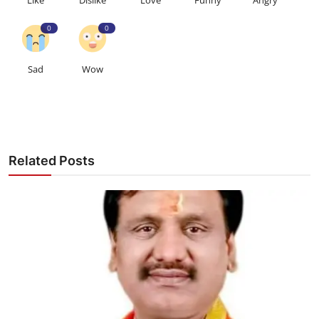
Like
Dislike
Love
Funny
Angry
0
0
Sad
Wow
Related Posts