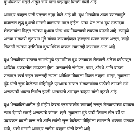
दुग्धविकास मंत्री अतुल सावे यांना पत्राद्वारे विनंती केली आहे.
आमदार चव्हाण यांनी पत्रात नमूद केले आहे की, दूध भेसळीला आळा बसल्यामुळे
बाजारात शुद्ध दुधाची मागणी वाढण्यास मदत होईल. याचा थेट लाभ दूध उत्पादक
शेतकऱ्यांना मिळून त्यांच्या दुधाला योग्य भाव मिळण्याची शक्यता वाढली आहे. त्यामुळे
अनेक शेतकरी तुकाराम मुंढे यांच्या कारवाईबद्दल कृतज्ञता व्यक्त करत असून, काही
ठिकाणी त्यांच्या प्रतिमेला दुग्धाभिषेक करून स्वागतही करण्यात आले आहे.
दूध भेसळीच्या वाढत्या समस्येमुळे प्रामाणिक दूध उत्पादक शेतकरी अनेक वर्षांपासून
आर्थिक अडचणीत सापडला होता. जनावरांचे संगोपन, चारा, औषधे आणि वाढता
उत्पादन खर्च सहन करूनही त्याला अपेक्षित मोबदला मिळत नव्हता. मात्र, तुकाराम
मुंढे यांनी सुरू केलेल्या मोहिमेमुळे प्रथमच शासन शेतकऱ्यांच्या पाठीशी ठामपणे उभे
असल्याची भावना निर्माण झाली असल्याचे आमदार चव्हाण यांनी म्हटले आहे.
दूध भेसळविरोधातील ही मोहीम केवळ प्रशासकीय कारवाई नसून शेतकऱ्यांच्या घामाला
न्याय देणारी लढाई असल्याचे सांगत, श्री. तुकाराम मुंढे यांची किमान तीन वर्षे या
पदावरून बदली करू नये आणि त्यांनी सुरू केलेल्या मोहिमेला शासनाने भक्कम पाठबळ
द्यावे, अशी मागणी आमदार सतीश चव्हाण यांनी केली आहे.