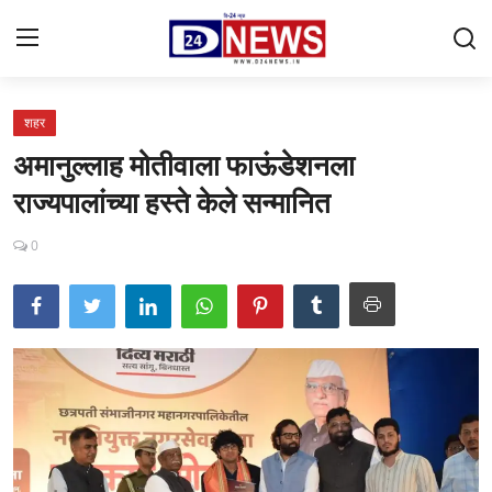
शहर
Gallery
अमानुल्लाह मोतीवाला फाऊंडेशनला
Contact
राज्यपालांच्या हस्ते केले सन्मानित
राष्ट्रीय
0
महाराष्ट्र
शहर
ताजी बातमी
आरोग्य
खेळजगत