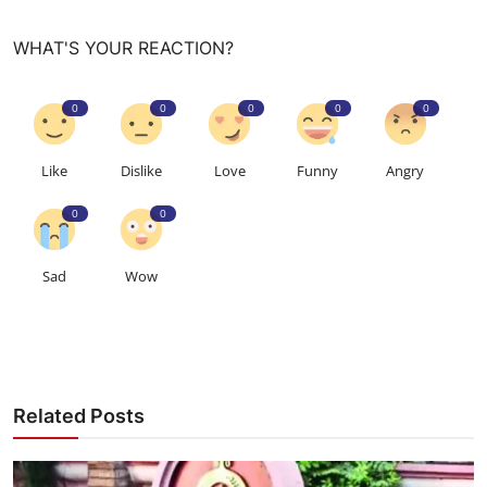
WHAT'S YOUR REACTION?
0
0
0
0
0
Like
Dislike
Love
Funny
Angry
0
0
Sad
Wow
Related Posts