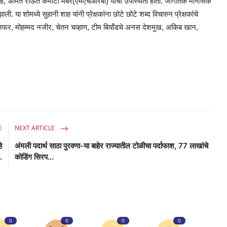
्लाह शाह, अमित राऊत कमीटी मेंबर(एमएचआरबी) यांची उपस्थिती होती. जागतिक मानसिक
. या शोमध्ये सुहानी शाह यांनी प्रेक्षकांना छोटे छोटे शब्द विचारुन प्रेक्षकांचे
्यद जफर, मोहम्मद नजीर, चेतन चव्हाण, टीम बियाँडचे अनस देशमुख, अकिब खान,
E
NEXT ARTICLE
े
अंमली पदार्थ साठा पुरवणा-या बाहेर राज्यातील टोळीचा पर्दाफाश, 77 लाखांचे
.
कोडिंग सिरप...
0
0
0
0