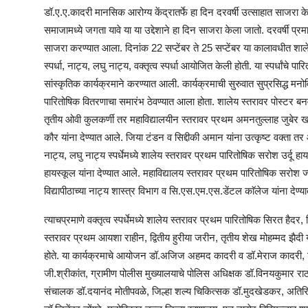
डॉ.ए.ए.कादरी मानसिक आरोग्य केंद्रातर्फे हा दिन दरवर्षी उत्साहात साजरा के
समाजामध्ये जगता यावे या या उद्देशाने हा दिन साजरा केला जातो. दरवर्षी प्रम
साजरा करण्यात आला. दिनांक 22 सप्टेंबर ते 25 सप्टेंबर या कालावधीत शालेय व 
स्पर्धा, नाट्य, लघु नाट्य, वक्तृत्व स्पर्धा आयोजित केली होती. या स्पर्धांच
सांस्कृतिक कार्यक्रमाने करण्यात आली. कार्यक्रमाची सुरुवात सुप्रसिद्ध मन
पारितोषिक वितरणाचा समारंभ ठेवण्यात आला होता. शालेय स्तरावर पोस्टर बनव
तृतीय ओवी कुलकर्णी तर महाविद्यालयीन स्तरावर प्रथम अमनतुल्लाह जुबेर खा
कौर यांना देण्यात आले. जिया टंडन व सिद्दीकी अमान यांना उत्कृष्ट वक्ता तर
नाट्य, लघु नाट्य स्पर्धेमध्ये शालेय स्तरावर प्रथम पारितोषिक सरोश उर्दू हायस
हायस्कूल यांना देण्यात आले. महाविद्यालय स्तरावर प्रथम पारितोषिक सरोश ज
विद्यापीठाच्या नाट्य शास्त्र विभाग व सि.एस.एम.एस.डेंटल काॅलेज यांना देण्
त्याचप्रमाणे वक्तृत्व स्पर्धेमध्ये शालेय स्तरावर प्रथम पारितोषिक सिरत हैद
स्तरावर प्रथम आयशा राहीन, द्वितीय हुरीया जरीन, तृतीय शेख मोहम्मद झैदी
होते. या कार्यक्रमाचे आयोजन डॉ.अजिज अहमद कादरी व डॉ.मेराज कादरी, श्र
जी.श्रीकांत, ग्रामीण पोलीस मुख्यालयाचे पोलिस अधिक्षक डॉ.विनयकुमार रा
संचालक डॉ.दयानंद मोतीपवळे, जिल्हा शल्य चिकित्सक डॉ.मुदखेडकर, अतिरि