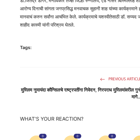
डॉ.जितेंद्र डोंगरे, मनोविकार तज्ज्ञ जिल्हा रुग्णालय, एड नासेर बिस्मिल
आरोग्य दिनाची सांगता जगप्रसिद्ध मनवाचक सुहानी शाह यांच्या कार्यक्रमाने झाली
मानवाचं करुन सर्वांना आचंभित केले. कार्यक्रमाचे यशस्वीतेसाठी डॉ. सय
शाहीद कास्मी यांनी परिश्रम घेतले.
Tags:
PREVIOUS ARTICL
मुस्लिम नुमायंदा कौन्सिलचे राष्ट्रपतींना निवेदन, निरपराध मुस्लिमांवरील गुन्ह
मागे..
WHAT'S YOUR REACTION?
0
0
0