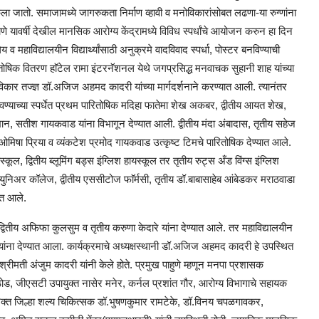
ला जातो. समाजामध्ये जागरुकता निर्माण व्हावी व मनोविकारांसोबत लढणा-या रुग्णांना
ाणे यावर्षी देखील मानसिक आरोग्य केंद्रामध्ये विविध स्पर्धांचे आयोजन करुन हा दिन
महाविद्यालयीन विद्यार्थ्यांसाठी अनुक्रमे वादविवाद स्पर्धा, पोस्टर बनविण्याची
े पारितोषिक वितरण हाॅटेल रामा इंटरनॅशनल येथे जगप्रसिद्ध मनवाचक सुहानी शाह यांच्या
ोविकार तज्ज्ञ डॉ.अजिज अहमद कादरी यांच्या मार्गदर्शनाने करण्यात आली. त्यानंतर
ण्याच्या स्पर्धेत प्रथम पारितोषिक मदिहा फातेमा शेख अकबर, द्वीतीय आयत शेख,
न, सतीश गायकवाड यांना विभागून देण्यात आली. द्वीतीय मंदा अंबादास, तृतीय सहेज
 ओमिषा प्रिया व व्यंकटेश प्रमोद गायकवाड उत्कृष्ट टिमचे पारितोषिक देण्यात आले.
्कूल, द्वितीय ब्लूमिंग बड्स इंग्लिश हायस्कूल तर तृतीय रुट्स अँड विंग्स इंग्लिश
्युनिअर कॉलेज, द्वीतीय एससीटोज फाॅर्मसी, तृतीय डॉ.बाबासाहेब आंबेडकर मराठवाडा
यात आले.
र, द्वितीय अफिफा कुलसुम व तृतीय करुणा केदारे यांना देण्यात आले. तर महाविद्यालयीन
 यांना देण्यात आला. कार्यक्रमाचे अध्यक्षस्थानी डॉ.अजिज अहमद कादरी हे उपस्थित
ीमती अंजुम कादरी यांनी केले होते. प्रमुख पाहुणे म्हणून मनपा प्रशासक
ठोड, जीएसटी उपायुक्त नासेर मनेर, कर्नल प्रशांत गौर, आरोग्य विभागाचे सहायक
क्त जिल्हा शल्य चिकित्सक डॉ.भुषणकुमार रामटेके, डॉ.विनय चपळगावकर,