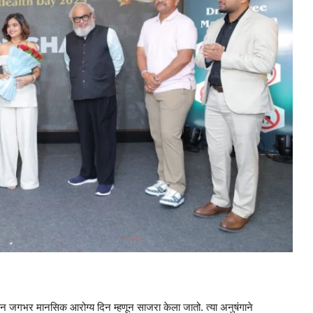
न जगभर मानसिक आरोग्य दिन म्हणून साजरा केला जातो. त्या अनुषंगाने