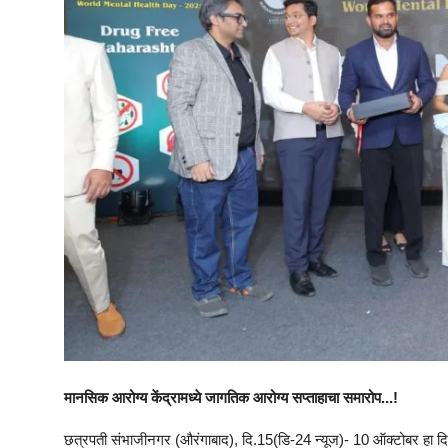
मानसिक आरोग्य केंद्रामध्ये जागतिक आरोग्य सप्ताहाचा समारोप...!
छत्रपती संभाजीनगर (औरंगाबाद), दि.15(डि-24 न्यूज)- 10 ऑक्टोबर हा दि