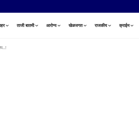
हर
ताजी बातमी
आरोग्य
खेळजगत
राजकीय
क्राईम
प...!