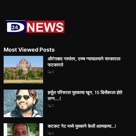
Most Viewed Posts
औरंगाबाद नामांतर, उच्च न्यायालयाने सरकारला
फटकारले
0
हर्सुल परिसरात युवकाचा खून, 15 डिसेंबरला होते
लग्न....!
0
कटकट गेट मध्ये युवकाने केली आत्महत्या...!
0