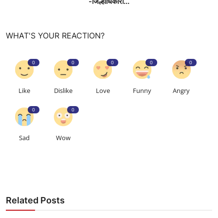
-जिल्हाधिकारी...
WHAT'S YOUR REACTION?
0
0
0
0
0
Like
Dislike
Love
Funny
Angry
0
0
Sad
Wow
Related Posts