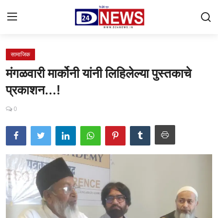
सामाजिक
Gallery
मंगळवारी मार्कोनी यांनी लिहिलेल्या पुस्तकाचे
Contact
प्रकाशन...!
राष्ट्रीय
0
महाराष्ट्र
शहर
ताजी बातमी
आरोग्य
खेळजगत