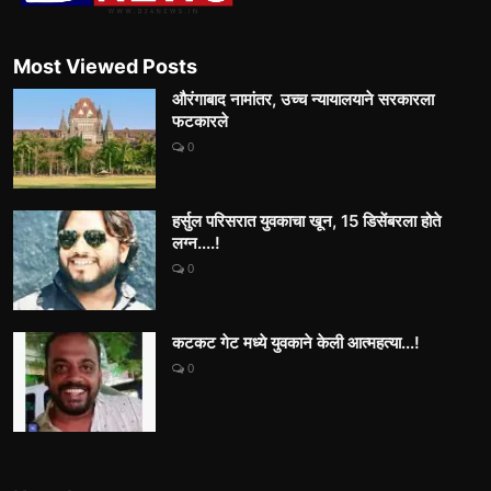
Most Viewed Posts
औरंगाबाद नामांतर, उच्च न्यायालयाने सरकारला
फटकारले
0
हर्सुल परिसरात युवकाचा खून, 15 डिसेंबरला होते
लग्न....!
0
कटकट गेट मध्ये युवकाने केली आत्महत्या...!
0