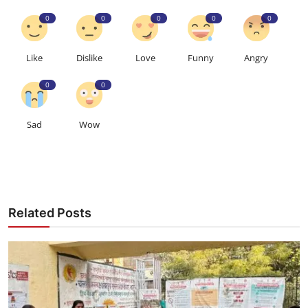
0
0
0
0
0
Like
Dislike
Love
Funny
Angry
0
0
Sad
Wow
Related Posts