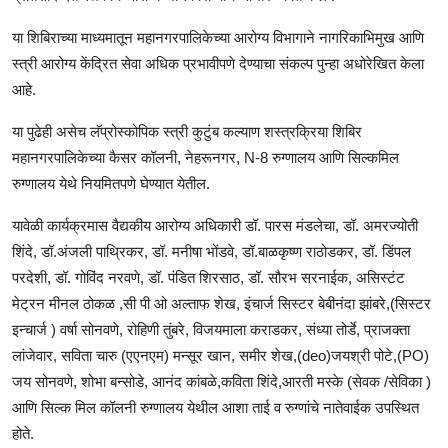
या शिबिराच्या माध्यमातून महानगरपालिकेच्या आरोग्य विभागाने नागरिकाभिमुख आणि
स्त्री आरोग्य केंद्रित सेवा अधिक प्रभावीपणे देण्याचा संकल्प पुन्हा अधोरेखित केला
आहे.
या पुढेही असेच लॅप्रोस्कोपिक स्त्री कुटुंब कल्याण शस्त्रक्रिया शिबिर
महानगरपालिकेच्या कैसर कॉलनी, नेहरूनगर, N-8 रुग्णालय आणि सिल्कमिल
रुग्णालय येथे नियमितपणे घेण्यात येतील.
यावेळी कार्यक्रमास वैद्यकीय आरोग्य अधिकारी डॉ. पारस मंडलेचा, डॉ. अमरज्योती
शिंदे, डॉ.अंजली पाथ्रिकर, डॉ. मनीषा भोंडवे, डॉ.बाळकृष्ण राठोडकर, डॉ. डिंपल
परदेशी, डॉ. गोविंद नरवणे, डॉ. पंडित शिरसाठ, डॉ. सौरभ सरनाईक, असिस्टंट
मेट्रन मीनल ठोकळ ,सी पी ओ अल्ताफ शेख, इंचार्ज सिस्टर बेबीनंदा झांबरे,(सिस्टर
इन्चार्ज ) वर्षा सोनवणे, रोहिणी तुंबरे, विजयमाला कराडकर, संध्या तोर्डे, प्राजक्ता
लांजेवार, सविता चारु (एएनएम) मन्सूर खान, समीर शेख,(deo)जयश्री पोटे,(PO)
जय सोनवणे, शोभा बन्सोडे, आनंद कांबळे,कविता शिंदे,आरती मस्के (सेवक /सेविका )
आणि सिल्क मिल कॉलनी रुग्णालय येथील आशा ताई व रुग्णांचे नातेवाईक उपस्थित
होते.