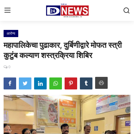
आरोग्य
Gallery
महापालिकेचा पुढाकार, दुर्बिणीद्वारे मोफत स्त्री
Contact
कुटुंब कल्याण शस्त्रक्रिया शिबिर
राष्ट्रीय
0
महाराष्ट्र
शहर
ताजी बातमी
आरोग्य
खेळजगत