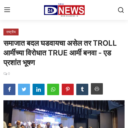
राष्ट्रीय
Gallery
समाजात बदल घडवायचा असेल तर TROLL
Contact
आर्मीच्या विरोधात TRUE आर्मी बनवा - एड
प्रशांत भूषण
राष्ट्रीय
महाराष्ट्र
0
शहर
ताजी बातमी
आरोग्य
खेळजगत