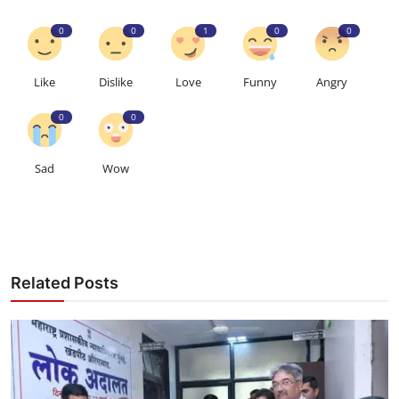
0
0
1
0
0
Like
Dislike
Love
Funny
Angry
0
0
Sad
Wow
Related Posts