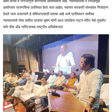
आर्मी बनवा व जनजागृती करण्याची आवश्यकता आहे. न्यायपालिका व निवडणूक
आयोगावर प्रश्नचिन्ह उपस्थित केले जात आहेत. स्वायत्त सरकारी संस्थांवर नियंत्रण
ठेवले जात असल्याने हे संविधानासाठी घातक आहे असे प्रतिपादन सर्वोच्च
न्यायालयाचे जेष्ठ वकील प्रशांत भूषण यांनी आज तापडिया नाट्य मंदिर येथे मुव्हमेंट
फाॅर पीस अँड जस्टिसच्या राष्ट्रीय अधिवेशनात