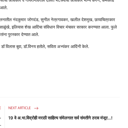
िवासींचा अधिकार व गायरानावरील दलित भटक्यांचा अधिकार मान्य करणे, कर्मकांड
त आले.
दालनातील नंदकुमार जोगदंड, सुनील नेत्रगावकर, खलील देशमुख, छायाचित्रकार
ती साळुंखे, इलियास शेख आदिंचा संविधान विचार मंचावर सत्कार करण्यात आला. फुले
ांना पुरस्कार देण्यात आले.
 डॉ विलास बुवा, डॉ.विनय हतोले, सविता अभ्यंकर आदिंनी केले.
E
NEXT ARTICLE
-
19 वे अ.भा.विद्रोही मराठी साहित्य संमेलनात सर्व संमतीने ठराव मंजूर...!
.