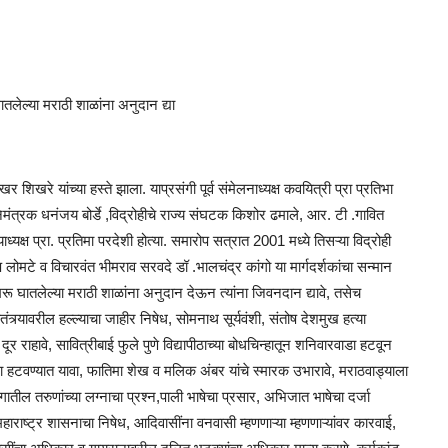
ेल्या मराठी शाळांना अनुदान द्या
शिखरे यांच्या हस्ते झाला. याप्रसंगी पूर्व संमेलनाध्यक्ष कवयित्री प्रा प्रतिभा
निमंत्रक धनंजय बोर्डे ,विद्रोहीचे राज्य संघटक किशोर ढमाले, आर. टी .गावित
्यक्ष प्रा. प्रतिमा परदेशी होत्या. समारोप सत्रात 2001 मध्ये तिसऱ्या विद्रोही
लोमटे व विचारवंत भीमराव सरवदे डॉ .भालचंद्र कांगो या मार्गदर्शकांचा सन्मान
ू घातलेल्या मराठी शाळांना अनुदान देऊन त्यांना जिवनदान द्यावे, तसेच
ातंत्र्यावरील हल्ल्याचा जाहीर निषेध, सोमनाथ सूर्यवंशी, संतोष देशमुख हत्या
 दूर राहावे, सावित्रीबाई फुले पुणे विद्यापीठाच्या बोधचिन्हातून शनिवारवाडा हटवून
 हटवण्यात यावा, फातिमा शेख व मलिक अंबर यांचे स्मारक उभारावे, मराठवाड्याला
ातील तरुणांच्या लग्नाचा प्रश्न,पाली भाषेचा प्रसार, अभिजात भाषेचा दर्जा
 महाराष्ट्र शासनाचा निषेध, आदिवासींना वनवासी म्हणणाऱ्या म्हणणाऱ्यांवर कारवाई,