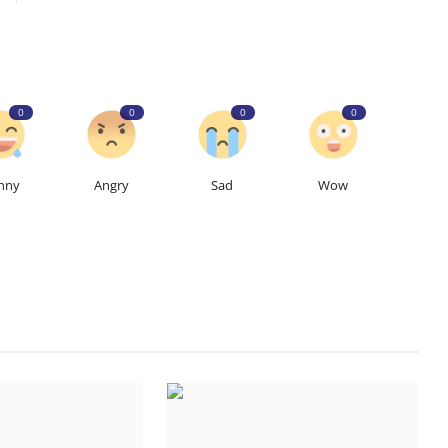
0
0
0
0
nny
Angry
Sad
Wow