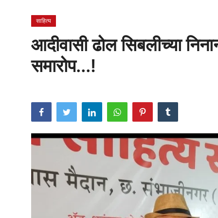
राजकीय
साहित्य
क्राईम
आदीवासी ढोल सिबलीच्या निनाना
साहित्य
समारोप...!
मनोरंजन
आर्थिक
सामाजिक