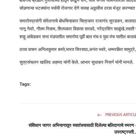
बोधगया ब्राह्मण पुजार्यांच्या हातून काढून घेणे, जल जंगल जमिनीवरील आद
सोडणाऱ्या भटक्यांना पर्यायी रोजगार देणे यासह अठ्ठावीस ठराव मंजूर करण्या
समारोपप्रसंगी संमेलनाचे बोधचिन्हकार चित्रकार राजानंद सुरडकर, कला
नानू नेवरे, गौतम निकम, शिल्पकार विकास सरवदे, नरेंद्रसिंग साळुंखे,स्वा
शाहू आंबेडकर सभा मंडपातील समारोपा पूर्वी बाल मंच व युवा मंच यातील कलावंत
ठराव वाचन अनिलकुमार बस्ते,भारत सिरसाठ,अनंत भवरे, धम्मरक्षित सामुद्रे,
सुत्रसंचलन खालिद अहमद यांनी केले. आभार सुधाकर निसर्ग यांनी मानले.
Tags:
PREVIOUS ARTICL
संविधान जागर अभियानातून स्वातंत्र्यासाठी दिलेल्या बलिदानाचे स्मरण 
उपराष्ट्रपती..