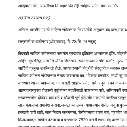
आदिवासी ढोल सिबलीच्या निनादात विद्रोही साहित्य संमेलनाचा समारोप....
अठ्ठावीस ठरावास मंजुरी
अखिल भारतीय मराठी साहित्य संमेलनास खिरापतीचे अनुदान बंद करा,मरू घातल
छत्रपती संभाजीनगर(औरंगाबाद), दि.23(डि-24 न्यूज)
विद्रोही साहित्य संमेलनाचा समारोप प्रख्यात इतिहास अभ्यासक इंजि. चंद्रशेखर 
अहिरे, सुप्रसिद्ध अभिनेते योगेश शिरसाठ ,स्वागताध्यक्ष सतीश चकोर, मुख्य 
आदिंची प्रमुख उपस्थिती होती. अध्यक्षस्थानी विद्रोही संस्कृतिक चळवळ राज्याध
साहित्य संमेलन संयोजनात नेतृत्व करणाऱ्या कॉ. भीमराव बनसोड, साथी सुभाष 
करण्यात आला. यावेळी अ. भा. मराठी साहित्य संमेलनाचे अनुदान बंद करून मर
आत्महत्याग्रस्त शेतकरी कुटुंबांच्या मदतीसाठी वापरण्यात यावे, अभिव्यक्ती स्व
प्रकरणातील दोषींवर कारवाई व चौकशी पूर्ण होईपर्यंत मंत्र्यांनी मंत्रीपदापासून
लाल महालाचा समावेश करावा,जयपूरच्या उच्च न्यायालयासमोरील मनुचा पुतळा
हक्काचे पाणी द्यावे, जात निहाय जनगणना, शेतीमालाचा रास्त भाव, ग्रामीण भाग
मिळाल्याबद्दल डांगोरा पेटणाऱ्या व प्रत्यक्षात 7820 मराठी शाळा बंद करणाऱ्या