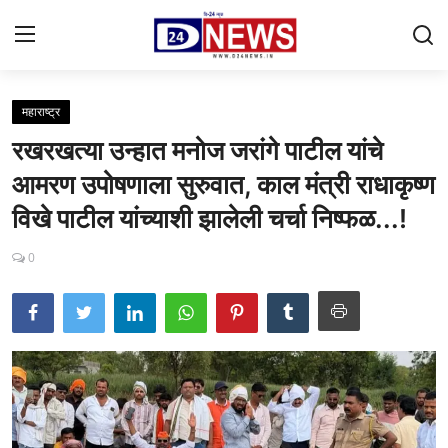
महाराष्ट्र
Gallery
रखरखत्या उन्हात मनोज जरांगे पाटील यांचे
Contact
आमरण उपोषणाला सुरुवात, काल मंत्री राधाकृष्ण
विखे पाटील यांच्याशी झालेली चर्चा निष्फळ...!
राष्ट्रीय
महाराष्ट्र
0
शहर
ताजी बातमी
आरोग्य
खेळजगत