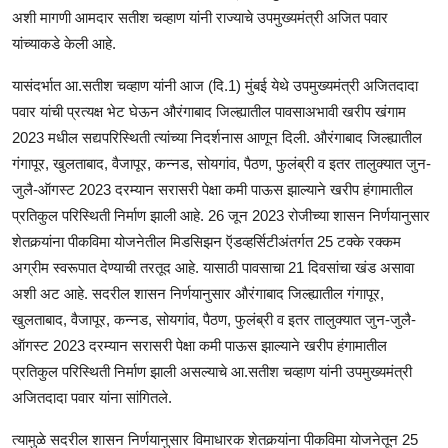
अशी मागणी आमदार सतीश चव्हाण यांनी राज्याचे उपमुख्यमंत्री अजित पवार
यांच्याकडे केली आहे.
यासंदर्भात आ.सतीश चव्हाण यांनी आज (दि.1) मुंबई येथे उपमुख्यमंत्री अजितदादा
पवार यांची प्रत्यक्ष भेट घेऊन औरंगाबाद जिल्ह्यातील पावसाअभावी खरीप खंगाम
2023 मधील सद्यपरिस्थिती त्यांच्या निदर्शनास आणून दिली. औरंगाबाद जिल्ह्यातील
गंगापूर, खुलताबाद, वैजापूर, कन्नड, सोयगांव, पैठण, फुलंब्री व इतर तालुक्यात जुन-
जुलै-ऑगस्ट 2023 दरम्यान सरासरी पेक्षा कमी पाऊस झाल्याने खरीप हंगामातील
प्रतिकुल परिस्थिती निर्माण झाली आहे. 26 जून 2023 रोजीच्या शासन निर्णयानुसार
शेतकर्‍यांना पीकविमा योजनेतील मिडसिझन ऍडव्हर्सिटीअंतर्गत 25 टक्के रक्कम
अग्रीम स्वरूपात देण्याची तरतूद आहे. यासाठी पावसाचा 21 दिवसांचा खंड असावा
अशी अट आहे. सदरील शासन निर्णयानुसार औरंगाबाद जिल्ह्यातील गंगापूर,
खुलताबाद, वैजापूर, कन्नड, सोयगांव, पैठण, फुलंब्री व इतर तालुक्यात जुन-जुलै-
ऑगस्ट 2023 दरम्यान सरासरी पेक्षा कमी पाऊस झाल्याने खरीप हंगामातील
प्रतिकुल परिस्थिती निर्माण झाली असल्याचे आ.सतीश चव्हाण यांनी उपमुख्यमंत्री
अजितदादा पवार यांना सांगितले.
त्यामुळे सदरील शासन निर्णयानुसार विमाधारक शेतकर्‍यांना पीकविमा योजनेतून 25