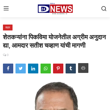
शहर
Gallery
शेतकऱ्यांना पिकविमा योजनेतील अग्रीम अनुदान
Contact
द्या, आमदार सतीश चव्हाण यांची मागणी
राष्ट्रीय
0
महाराष्ट्र
शहर
ताजी बातमी
आरोग्य
खेळजगत