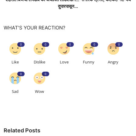
दुपारपासून...
WHAT'S YOUR REACTION?
0
0
0
0
0
Like
Dislike
Love
Funny
Angry
0
0
Sad
Wow
Related Posts