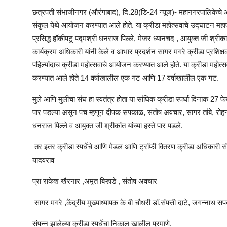
छत्रपती संभाजीनगर (औरंगाबाद), दि.28(डि-24 न्यूज)- महानगरपालिकेचे आयुक
संकुल येथे आयोजन करण्यात आले होते. या क्रीडा महोत्सवाचे उद्घाटन महापौर 
प्रसिद्ध हॉकीपटू पद्मश्री धनराज पिल्ले, मेजर ध्यानचंद , आयुक्त जी श्रीकां
कार्यक्रम अधिकारी यांनी केले व आभार प्रदर्शन सागर मगरे क्रीडा प्रशिक्षक 
पहिल्यांदाच क्रीडा महोत्सवाचे आयोजन करण्यात आले होते. या क्रीडा महोत्स
करण्यात आले होते 14 वर्षाखालील एक गट आणि 17 वर्षाखालील एक गट.
मुले आणि मुलींचा संघ हा स्वतंत्र होता या सांघिक क्रीडा स्पर्धा दिनांक 27 फ
पार पडल्या असून पंच म्हणून दीपक सपकाळ, संतोष अवचार, सागर तांबे, रोहन पाग
धनराज पिल्ले व आयुक्त जी श्रीकांत यांच्या हस्ते पार पडले.
तर इतर क्रीडा स्पर्धेचे आणि मेडल आणि ट्रॉफी वितरण क्रीडा अधिकारी संज
यादवराव
प्रा राकेश खैरनार ,अमृत बिऱ्हाडे , संतोष अवचार
सागर मगरे ,केंद्रीय मुख्याध्यापक के बी चौधरी डॉ.संपत्ती दाटे, जगन्नाथ स
संपन्न झालेल्या क्रीडा स्पर्धेचा निकाल खालील प्रमाणे.