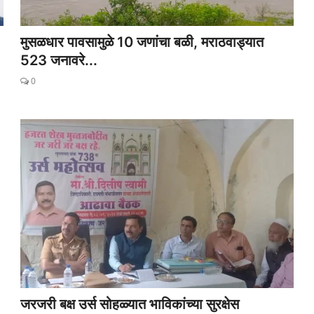
मुसळधार पावसामुळे 10 जणांचा बळी, मराठवाड्यात
523 जनावरे...
0
जरजरी बक्ष उर्स सोहळ्यात भाविकांच्या सुरक्षेस