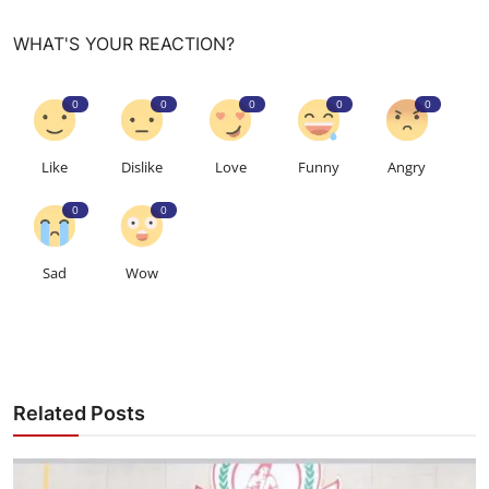
WHAT'S YOUR REACTION?
0
0
0
0
0
Like
Dislike
Love
Funny
Angry
0
0
Sad
Wow
Related Posts