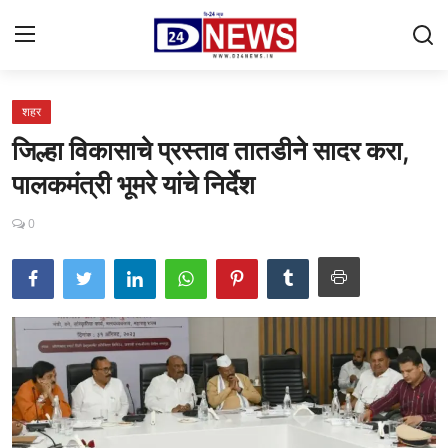
शहर
Gallery
जिल्हा विकासाचे प्रस्ताव तातडीने सादर करा,
Contact
पालकमंत्री भूमरे यांचे निर्देश
राष्ट्रीय
0
महाराष्ट्र
शहर
ताजी बातमी
आरोग्य
खेळजगत