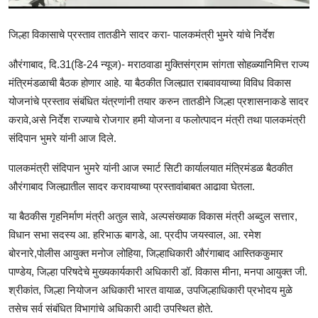
राजकीय
जिल्हा विकासाचे प्रस्ताव तातडीने सादर करा- पालकमंत्री भुमरे यांचे निर्देश
क्राईम
औरंगाबाद, दि.31(डि-24 न्यूज)- मराठवाडा मुक्तिसंग्राम सांगता सोहळ्यानिमित्त राज्य
मंत्रिमंडळाची बैठक होणार आहे. या बैठकीत जिल्ह्यात राबवावयाच्या विविध विकास
साहित्य
योजनांचे प्रस्ताव संबंधित यंत्रणांनी तयार करुन तातडीने जिल्हा प्रशासनाकडे सादर
मनोरंजन
करावे,असे निर्देश राज्याचे रोजगार हमी योजना व फलोत्पादन मंत्री तथा पालकमंत्री
संदिपान भुमरे यांनी आज दिले.
आर्थिक
पालकमंत्री संदिपान भुमरे यांनी आज स्मार्ट सिटी कार्यालयात मंत्रिमंडळ बैठकीत
सामाजिक
औरंगाबाद जिल्ह्यातील सादर करावयाच्या प्रस्तावांबाबत आढावा घेतला.
या बैठकीस गृहनिर्माण मंत्री अतुल सावे, अल्पसंख्याक विकास मंत्री अब्दुल सत्तार,
विधान सभा सदस्य आ. हरिभाऊ बागडे, आ. प्रदीप जयस्वाल, आ. रमेश
बोरनारे,पोलीस आयुक्त मनोज लोहिया, जिल्हाधिकारी औरंगाबाद आस्तिककुमार
पाण्डेय, जिल्हा परिषदेचे मुख्यकार्यकारी अधिकारी डॉ. विकास मीना, मनपा आयुक्त जी.
श्रीकांत, जिल्हा नियोजन अधिकारी भारत वायाळ, उपजिल्हाधिकारी प्रभोदय मुळे
तसेच सर्व संबंधित विभागांचे अधिकारी आदी उपस्थित होते.