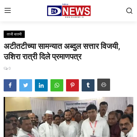
ताजी बातमी
Gallery
अटीतटीच्या सामन्यात अब्दुल सत्तार विजयी,
Contact
उशिरा रात्री दिले प्रमाणपत्र
राष्ट्रीय
0
महाराष्ट्र
शहर
ताजी बातमी
आरोग्य
खेळजगत