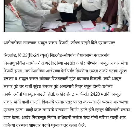
राजकीय
क्राईम
साहित्य
अटीतटीच्या सामन्यात अब्दुल सत्तार विजयी, उशिरा रात्री दिले प्रमाणपत्र
मनोरंजन
सिल्लोड, दि.23(डि-24 न्यूज) सिल्लोड-सोयगांव विधानसभा मतदारसंघ
आर्थिक
निवडणुकीतील मतमोजणीत अटीतटीच्या लढतीत अखेर चौथ्यांदा अब्दुल सत्तार यांचा
विजयी झाला. मतमोजणीच्या अखेरच्या फेरीपर्यंत शिवसेना उध्दव ठाकरे गटाचे सुरेश
सामाजिक
बनकर व अब्दुल सत्तार यांच्यात विजयासाठी झुंज बघायला मिळाली. कधी अब्दुल
सत्तार पुढे तर कधी सुरेश बनकर पुढे असल्याचे चित्र बघून दोन्ही पक्षांच्या
कार्यकर्त्यांची धाकधूक वाढली होती. अखेर शेवटच्या फेरीत 2420 मतांनी अब्दुल
सत्तार यांनी बाजी मारली. विजयाचे प्रमाणपत्र प्राप्त करण्यासाठी व्यत्यय आणण्याचा
प्रयत्न झाला. काही काळ तणावाचे वातावरण निर्माण झाले होते म्हणून पोलिसांनी बळाचा
वापर केला. अखेर निवडणूक निर्णय अधिकारी लतीफ शेख यांनी उशिरा रात्री आठ
वाजेच्या दरम्यान आमदार पदाचे प्रमाणपत्र बहाल केले.