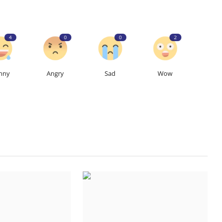
4
0
0
2
nny
Angry
Sad
Wow