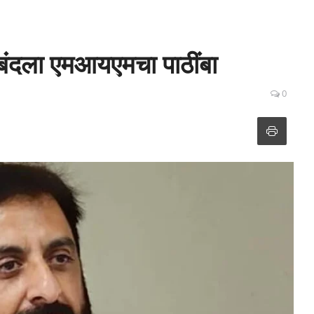
्या बंदला एमआयएमचा पाठींबा
0