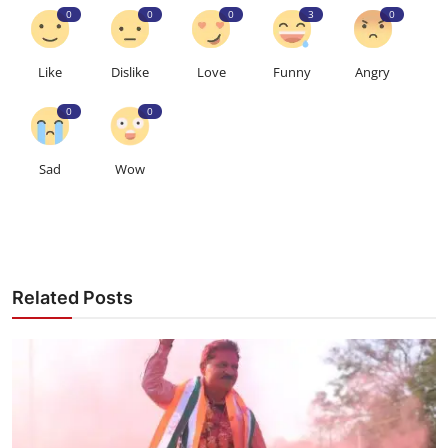
0
0
0
3
0
Like
Dislike
Love
Funny
Angry
0
0
Sad
Wow
Related Posts