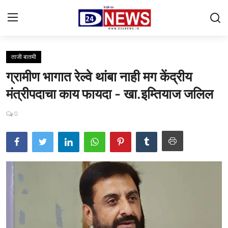
ताजी बातमी
Gallery
ग्रामीण भागात रेल्वे थांबा नाही मग केंद्रीय
Contact
मंत्रीपदाचा काय फायदा - खा.इम्तियाज जलिल
राष्ट्रीय
0
महाराष्ट्र
शहर
ताजी बातमी
आरोग्य
खेळजगत