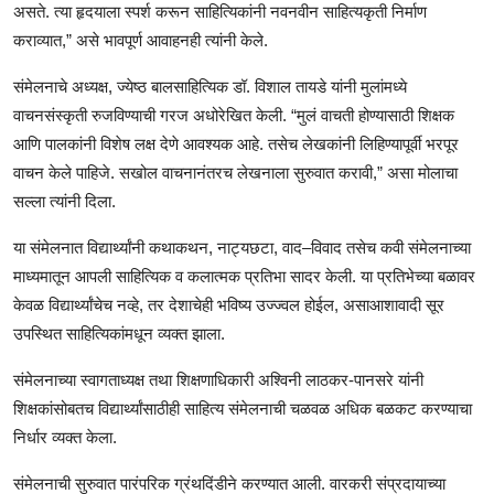
असते. त्या हृदयाला स्पर्श करून साहित्यिकांनी नवनवीन साहित्यकृती निर्माण
कराव्यात,” असे भावपूर्ण आवाहनही त्यांनी केले.
संमेलनाचे अध्यक्ष, ज्येष्ठ बालसाहित्यिक डॉ. विशाल तायडे यांनी मुलांमध्ये
वाचनसंस्कृती रुजविण्याची गरज अधोरेखित केली. “मुलं वाचती होण्यासाठी शिक्षक
आणि पालकांनी विशेष लक्ष देणे आवश्यक आहे. तसेच लेखकांनी लिहिण्यापूर्वी भरपूर
वाचन केले पाहिजे. सखोल वाचनानंतरच लेखनाला सुरुवात करावी,” असा मोलाचा
सल्ला त्यांनी दिला.
या संमेलनात विद्यार्थ्यांनी कथाकथन, नाट्यछटा, वाद–विवाद तसेच कवी संमेलनाच्या
माध्यमातून आपली साहित्यिक व कलात्मक प्रतिभा सादर केली. या प्रतिभेच्या बळावर
केवळ विद्यार्थ्यांचेच नव्हे, तर देशाचेही भविष्य उज्ज्वल होईल, असाआशावादी सूर
उपस्थित साहित्यिकांमधून व्यक्त झाला.
संमेलनाच्या स्वागताध्यक्ष तथा शिक्षणाधिकारी अश्विनी लाठकर-पानसरे यांनी
शिक्षकांसोबतच विद्यार्थ्यांसाठीही साहित्य संमेलनाची चळवळ अधिक बळकट करण्याचा
निर्धार व्यक्त केला.
संमेलनाची सुरुवात पारंपरिक ग्रंथदिंडीने करण्यात आली. वारकरी संप्रदायाच्या