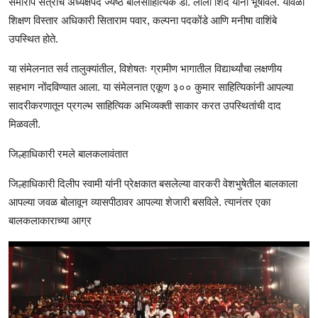
समारोप सत्राचे अध्यक्षपद ज्येष्ठ बालसाहित्यिक डॉ. लीला शिंदे यांनी भूषविले. यावेळी
शिक्षण विस्तार अधिकारी सिताराम पवार, कल्पना पदकोंडे आणि मनीषा वाशिंबे
उपस्थित होते.
या संमेलनात सर्व तालुक्यांतील, विशेषतः ग्रामीण भागातील विद्यार्थ्यांचा लक्षणीय
सहभाग नोंदविण्यात आला. या संमेलनात एकूण ३०० कुमार साहित्यिकांनी आपल्या
सादरीकरणातून प्रगल्भ साहित्यिक अभिव्यक्ती साकार करत उपस्थितांची दाद
मिळवली.
जिल्हाधिकारी रमले बालकलावंतात
जिल्हाधिकारी दिलीप स्वामी यांनी प्रेक्षकात बसलेल्या वारकरी वेशभुषेतील बालकाला
आपल्या जवळ बोलावून व्यासपीठावर आपल्या शेजारी बसविले. त्यानंतर एका
बालकलाकाराच्या आग्र