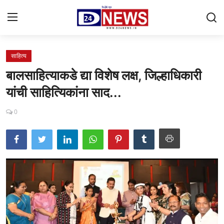
साहित्य
Gallery
बालसाहित्याकडे द्या विशेष लक्ष, जिल्हाधिकारी
Contact
यांची साहित्यिकांना साद...
राष्ट्रीय
0
महाराष्ट्र
शहर
ताजी बातमी
आरोग्य
खेळजगत