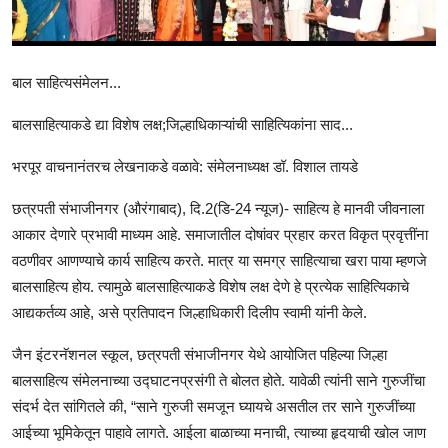
राजकीय
क्राईम
बाल साहित्यसंमेलन...
साहित्य
बालसाहित्याकडे द्या विशेष लक्ष;जिल्हाधिकाऱ्यांची साहित्यिकांना साद...
मनोरंजन
भरपूर वाचनानंतरच लेखनाकडे वळावे: संमेलनाध्यक्ष डॉ. विशाल तायडे
आर्थिक
छत्रपती संभाजीनगर (औरंगाबाद), दि.2(डि-24 न्यूज)- साहित्य हे मानवी जीवनाला
आकार देणारे प्रभावी माध्यम आहे. समाजातील दोषांवर प्रहार करत विकृत प्रवृत्तींना
सामाजिक
वठणीवर आणण्याचे कार्य साहित्य करते. मात्र या समग्र साहित्याचा खरा पाया म्हणजे
बालसाहित्य होय. त्यामुळे बालसाहित्याकडे विशेष लक्ष देणे हे प्रत्येक साहित्यिकाचे
आद्यकर्तव्य आहे, असे प्रतिपादन जिल्हाधिकारी दिलीप स्वामी यांनी केले.
जैन इंटरनॅशनल स्कूल, छत्रपती संभाजीनगर येथे आयोजित पहिल्या जिल्हा
बालसाहित्य संमेलनाच्या उद्घाटनप्रसंगी ते बोलत होते. यावेळी त्यांनी साने गुरुजींचा
संदर्भ देत सांगितले की, “साने गुरुजी समजून घ्यायचे असतील तर साने गुरुजींच्या
आईच्या भूमिकेतून पाहावे लागते. आईला बाळाच्या मनाची, त्याच्या हृदयाची खोल जाण