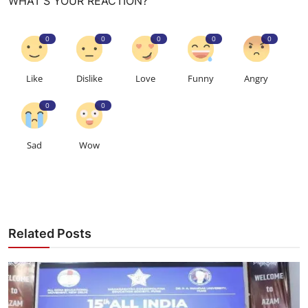
WHAT'S YOUR REACTION?
0
0
0
0
0
Like
Dislike
Love
Funny
Angry
0
0
Sad
Wow
Related Posts