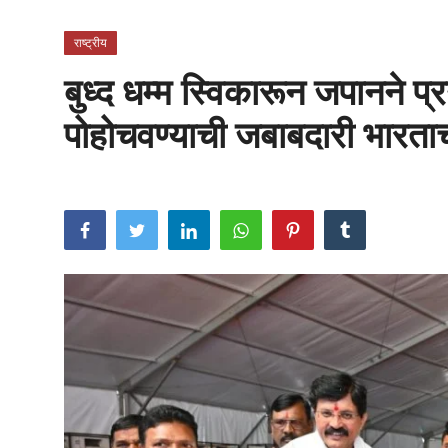
राजकीय
राष्ट्रीय
क्राईम
बुध्द धम्म स्विकारून जपानने प्
साहित्य
पोहोचवण्याची जबाबदारी भारताच
मनोरंजन
आर्थिक
सामाजिक