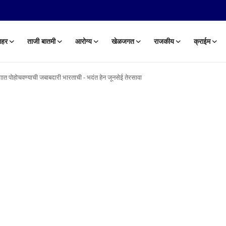
हर
ताजी बातमी
आरोग्य
खेळजगत
राजकीय
क्राईम
 जगात पोहोचवण्याची जबाबदारी भारताची - भदंत हेन जूनसेई तेरसावा