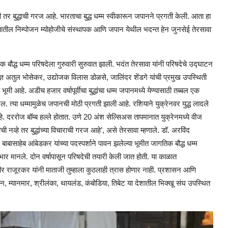
तर बुद्धाची गरज आहे. भारताचा बुद्ध धम्म स्वीकारून जपानने प्रगती केली. आता हा
यातील निम्पोजन म्योहोजीचे संस्थापक आणि जपान येथील भदन्त हेन जुनसेई तेरसावा
 बौद्ध धम्म परिषदेला गुरुवारी सुरुवात झाली. भदंत तेरसावा यांनी परिषदेचे उद्घाटन
तज्ञ अतुल भोसेकर, उद्योजक विलास डोळसे, जालिंदर शेंडगे यांची प्रमुख उपस्थिती
 भूमी आहे. अडीच हजार वर्षापूर्वीचा बुद्धांचा धम्म जपानमध्ये येण्यासाठी तब्बल एक
रल. त्या धम्मामुळेच जपानची मोठी प्रगती झाली आहे. रशियाने युक्रेनवर युद्ध लादले
 आहे. दररोज बॉम्ब हल्ले होतात. उणे 20 अंश सेल्सिअस तापमानात युक्रेनमध्ये वीज
ची नव्हे तर बुद्धांच्या विचाराची गरज आहे’, असे तेरसावा म्हणाले. डॉ. अरविंद
ाबासाहेब आंबेडकर यांच्या पदस्पर्शाने पावन झलेल्या भूमीत जागतिक बौद्ध धम्म
भार मानले. दोन वर्षापासून परिषदेची तयारी केली जात होती. या काळात
ीर राजूरकर यांनी माताजी तुम्हाला कुठलाही त्रास होणार नाही. प्रशासन आणि
, म्यानमार, श्रीलंका, थायलंड, कंबोडिया, तिबेट या देशातील भिक्खू संघ उपस्थित