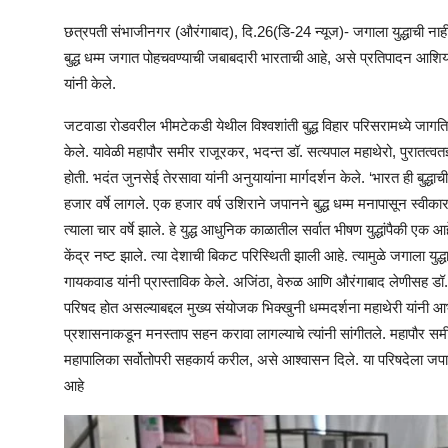
छत्रपती संभाजीनगर (औरंगाबाद), दि.26(डि-24 न्यूज)- जगाला युद्धाची नाही 
बुद्ध धम्म जगात पोहचवण्याची जबाबदारी भारताची आहे, असे प्रतिपादन आशि
यांनी केले.
जटवाडा रोडवरील भीमटेकडी येथील विश्वशांती बुद्ध विहार परिसरामध्ये जागतिक
केले. यावेळी महापौर समीर राजूरकर, भदन्त डॉ. सत्यपाल महाथेरो, पुरातत्व
होती. भदंत जुनसेई तेरसावा यांनी अनुयायांना मार्गदर्शन केले. ‘भारत ही बुद्धाची
हजार वर्षे लागले. एक हजार वर्ष उशिराने जपानने बुद्ध धम्म मनापासून स्वीका
त्याला चार वर्षे झाले. हे युद्ध आधुनिक काळातील सर्वात भीषण युद्धांपैकी एक
केंद्र नष्ट झाले. त्या देशाची बिकट परिस्थिती झाली आहे. त्यामुळे जगाला युद्धा
गायकवाड यांनी प्रास्ताविक केले. अजिंठा, वेरुळ आणि औरंगाबाद लेणीसह डॉ. ब
परिषद होत असल्याबद्दल मुख्य संयोजक भिक्खुनी धम्मदर्शना महाथेरी यांनी आ
प्रशासनाकडून मनस्ताप सहन करावा लागल्याचे त्यांनी सांगीतले. महापौर सम
महापालिका सर्वोतोपरी सहकार्य करील, असे आश्वासन दिले. या परिषदेला जपान
आहे