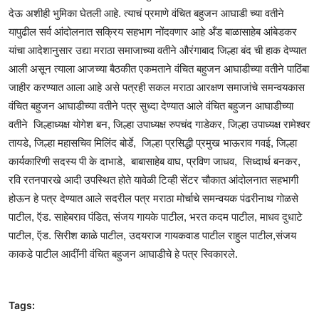
देऊ अशीही भुमिका घेतली आहे. त्याचं प्रमाणे वंचित बहुजन आघाडी च्या वतीने
यापुढील सर्व आंदोलनात सक्रिय सहभाग नोंदवणार आहे अँड बाळासाहेब आंबेडकर
यांचा आदेशानुसार उद्या मराठा समाजाच्या वतीने औरंगाबाद जिल्हा बंद ची हाक देण्यात
आली असून त्याला आजच्या बैठकीत एकमताने वंचित बहुजन आघाडीच्या वतीने पाठिंबा
जाहीर करण्यात आला आहे असे पत्रही सकल मराठा आरक्षण समाजांचे समन्वयकास
वंचित बहुजन आघाडीच्या वतीने पत्र सुध्दा देण्यात आले वंचित बहुजन आघाडीच्या
वतीने जिल्हाध्यक्ष योगेश बन, जिल्हा उपाध्यक्ष रुपचंद गाडेकर, जिल्हा उपाध्यक्ष रामेश्वर
तायडे, जिल्हा महासचिव मिलिंद बोर्डे, जिल्हा प्रसिद्धी प्रमुख भाऊराव गवई, जिल्हा
कार्यकारिणी सदस्य पी के दाभाडे, बाबासाहेब वाघ, प्रविण जाधव, सिध्दार्थ बनकर,
रवि रतनपारखे आदी उपस्थित होते यावेळी टिव्ही सेंटर चौकात आंदोलनात सहभागी
होऊन हे पत्र देण्यात आले सदरील पत्र मराठा मोर्चाचे समन्वयक पंढरीनाथ गोळसे
पाटील, ऍड. साहेबराव पंडित, संजय गायके पाटील, भरत कदम पाटील, माधव दुधाटे
पाटील, ऍड. सिरीश काळे पाटील, उदयराज गायकवाड पाटील राहुल पाटील,संजय
काकडे पाटील आदींनी वंचित बहुजन आघाडीचे हे पत्र स्विकारले.
Tags: