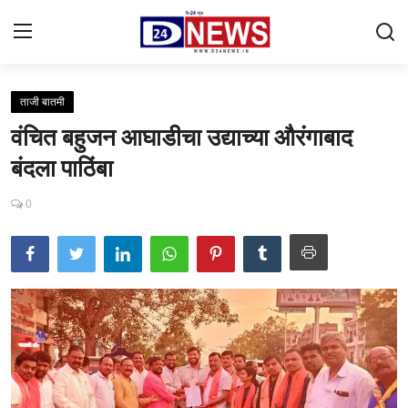
ताजी बातमी
Gallery
वंचित बहुजन आघाडीचा उद्याच्या औरंगाबाद
Contact
बंदला पाठिंबा
राष्ट्रीय
0
महाराष्ट्र
शहर
ताजी बातमी
आरोग्य
खेळजगत