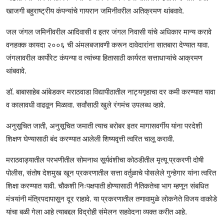
खाजगी बहुराष्ट्रीय कंपन्यांचे गायरान जमिनीवरील अतिक्रमण थांबवावे.
जल जंगल जमिनीवरील आदिवासी व इतर जंगल निवासी यांचे अधिकार मान्य करावे
वनहक्क कायदा २००६ ची अंमलबजावणी करून दावेदारांना सातबारा देण्यात यावा.
जंगलावरील कार्पोरेट कंपन्या व त्यांच्या हितासाठी कार्यरत सत्ताधाऱ्यांचे आक्रमण
थांबवावे.
डॉ. बाबासाहेब आंबेडकर मराठवाडा विद्यापीठातील नाट्यगृहाचा दर कमी करण्यात यावा
व कालावधी वाढवून मिळावा. सर्वांसाठी खुले रंगमंच उपलब्ध व्हावे.
अनुसूचित जाती, अनुसूचित जमाती त्याच बरोबर इतर मागासवर्गीय यांना परदेशी
शिक्षण घेण्यासाठी बंद करण्यात आलेली शिष्यवृत्ती त्वरित चालू करावी.
मराठवाड्यातील परभणीतील सोमनाथ सूर्यवंशीचा कोठडीतील मृत्यू प्रकरणी दोषी
पोलीस, संतोष देशमुख खून प्रकरणातील सत्ता वर्तुळाचे पोसलेले गुन्हेगार यांना त्वरित
शिक्षा करण्यात यावी. चौकशी निःपक्षपाती होण्यासाठी नैतिकतेचा भाग म्हणून संबधित
मंत्र्यांनी मंत्रिपदापासून दूर राहावे. या प्रकरणातील तणावामुळे लोकनेते विजय वाकोडे
यांचा बळी गेला आहे त्याबद्दल विद्रोही संमेलन सहवेदना व्यक्त करीत आहे.