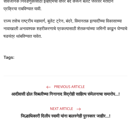
सार्वजनिक निवडणुकीसाठी ईव्हीएमचा वापर बंद करून बॅलेट पेपरवर मतदान
प्रक्रिया राबविण्यात यावी.
राज्य तसेच राष्ट्रीय महामार्ग, बुलेट ट्रेन, बंदरे, विमानतळ इत्यादींच्या विकासाच्या
नावाखाली अनावश्यक शहरीकरणाचे प्रकल्पासाठी शेतकऱ्यांच्या जमिनी काढून घेण्याचे
षडयंत्र थांबविण्यात यावेत.
Tags:
PREVIOUS ARTICLE
आदीवासी ढोल सिबलीच्या निनानाद विद्रोही साहित्य संमेलनाचा समारोप...!
NEXT ARTICLE
जिल्हाधिकारी दिलीप स्वामी यांना बालस्नेही पुरस्कार जाहीर...!