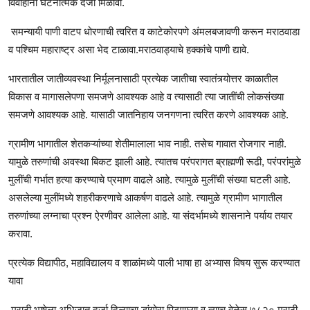
विवाहांना घटनात्मक दर्जा मिळावी.
समन्यायी पाणी वाटप धोरणाची त्वरित व काटेकोरपणे अंमलबजावणी करून मराठवाडा
व पश्चिम महाराष्ट्र असा भेद टाळावा.मराठवाड्याचे हक्कांचे पाणी द्यावे.
भारतातील जातीव्यवस्था निर्मूलनासाठी प्रत्येक जातीचा स्वातंत्र्योत्तर काळातील
विकास व मागासलेपणा समजणे आवश्यक आहे व त्यासाठी त्या जातींची लोकसंख्या
समजणे आवश्यक आहे. यासाठी जातनिहाय जनगणना त्वरित करणे आवश्यक आहे.
ग्रामीण भागातील शेतकऱ्यांच्या शेतीमालाला भाव नाही. तसेच गावात रोजगार नाही.
यामुळे तरुणांची अवस्था बिकट झाली आहे. त्यातच परंपरागत ब्राह्मणी रूढी, परंपरांमुळे
मुलींची गर्भात हत्या करण्याचे प्रमाण वाढले आहे. त्यामुळे मुलींची संख्या घटली आहे.
असलेल्या मुलींमध्ये शहरीकरणाचे आकर्षण वाढले आहे. त्यामुळे ग्रामीण भागातील
तरुणांच्या लग्नाचा प्रश्न ऐरणीवर आलेला आहे. या संदर्भामध्ये शासनाने पर्याय तयार
करावा.
प्रत्येक विद्यापीठ, महाविद्यालय व शाळांमध्ये पाली भाषा हा अभ्यास विषय सुरू करण्यात
यावा
मराठी भाषेला अभिजात दर्जा दिल्याचा डांगोरा पिटणाऱ्या व त्याच वेळेस ७८२० मराठी