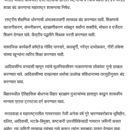
शाळा बंद करणाऱ्या महाराष्ट्र शासनाचा निषेध.
राष्ट्रीय शैक्षणिक धोरणाची अंमलबजावणी तात्काळ बंद करण्यात यावी. शिक्षणाचे
खाजगीकरण, कंपनीकरण, ब्राह्मणीकरण थांबवून सर्वांना सक्तीचे, मोफत व दर्जेदार
शिक्षण देण्यात यावे. केंद्रीय पद्धतीने शिक्षक भरती करण्यात यावी.
सामाजिक कार्यकर्ते कॉम्रेड गोविंद पानसरे, कलबुर्गी, नरेंद्र दाभोळकर, गौरी लंकेश
यांच्या खुन्यांना त्वरित शिक्षा करण्यात यावी.
आदिवासींना वनवासी म्हणून त्यांचे मूलनिवासीपण नाकारणाऱ्या लोकांवर गुन्हे दाखल
करण्यात यावे. आदिवासींच्या दाखल्यात धर्माचा उल्लेख संविधानाच्या तरतुदीनुसार बंद
करण्यात यावा.
बिहारमधील ऐतिहासिक बोधगया विहार ब्राह्मण पुजाऱ्यांच्या हातातून काढून शासकीय
मान्यता प्राप्त ट्रस्टला वर्ग करण्यात यावा.
मराठवाडा व महाराष्ट्रातील गायरानावर गेली अनेक वर्ष गुरे चारण्याबरोबरच भूमिहीन,
दलित, आदिवासी, भटके-विमुक्त, कष्टकरी उपजीविकेसाठी गायरान जमिनी कसत
आहेत. त्या जमिनी तात्काळ त्यांच्या नावे करून त्यांना सातबारा उतारा देण्यात यावा.