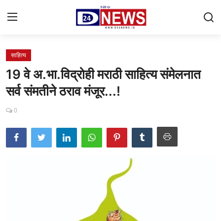
साहित्य
Gallery
19 वे अ.भा.विद्रोही मराठी साहित्य संमेलनात
Contact
सर्व संमतीने ठराव मंजूर...!
राष्ट्रीय
0
महाराष्ट्र
शहर
ताजी बातमी
आरोग्य
खेळजगत