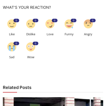
WHAT'S YOUR REACTION?
0
0
0
0
0
Like
Dislike
Love
Funny
Angry
0
0
Sad
Wow
Related Posts