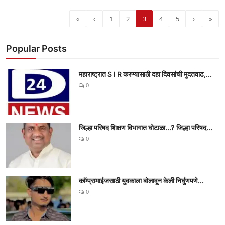
«
‹
1
2
3
4
5
›
»
Popular Posts
महाराष्ट्रात S I R करण्यासाठी दहा दिवसांची मुदतवाढ,...
0
जिल्हा परिषद शिक्षण विभागात घोटाळा...? जिल्हा परिषद...
0
काॅम्प्रामाईजसाठी युवकाला बोलावून केली निर्घुणपणे...
0