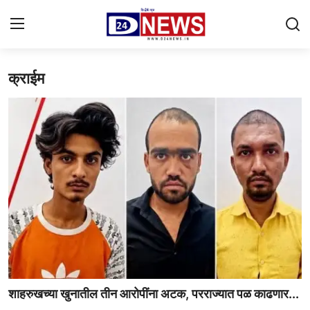
क्राईम
Gallery
Contact
राष्ट्रीय
महाराष्ट्र
शहर
ताजी बातमी
आरोग्य
शाहरुखच्या खुनातील तीन आरोपींना अटक, परराज्यात पळ काढणार...
खेळजगत