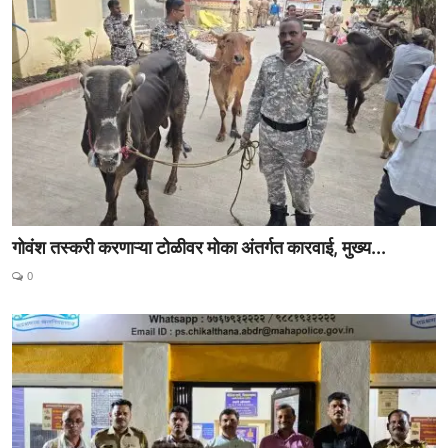
गोवंश तस्करी करणाऱ्या टोळीवर मोका अंतर्गत कारवाई, मुख्य...
0